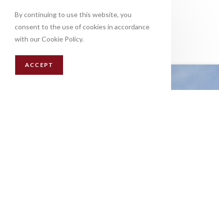
Fin du contenu
By continuing to use this website, you
consent to the use of cookies in accordance
with our Cookie Policy.
ACCEPT
500 rue des près
FR-01100 BELLIGNAT
info@raquettesinook.com
GAMME DE RAQUETTES À NEIGE